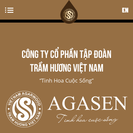
EN
CÔNG TY CỔ PHẦN TẬP ĐOÀN
TRẦM HƯƠNG VIỆT NAM
“Tinh Hoa Cuộc Sống”