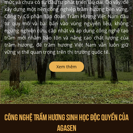
mức và chưa có sự đầu tư phát triển lâu dài. Do vậy, để
xây dựng một nền công nghiệp trầm hương bền vững,
Công ty Cổ phần Tập đoàn Trầm Hương Việt Nam đầu
tư quy mô và bài bản vào vùng nguyên liệu, không
ngừng nghiên cứu, cập nhật và áp dụng công nghệ tạo
trầm mới nhằm bảo tồn và nâng cao chất lượng của
trầm hương, để trầm hương Việt Nam vẫn luôn giữ
vững vị thế quan trọng trên thị trường quốc tế.
Xem thêm
Công nghệ Trầm hương sinh học độc quyền của
Agasen