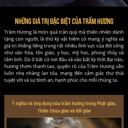
NHỮNG GIÁ TRỊ ĐẶC BIỆT CỦA TRẦM HƯƠNG
Trầm Hương là món quà trân quý mà thiên nhiên dành
tặng con người, là thứ kỳ vật hiếm có mang ý nghĩa và
giá trị thiêng liêng trong rất nhiều lĩnh vực của đời sống
như văn hóa, tôn giáo, y học, mỹ học, phong thủy và
tâm linh. Dù ở bất cứ nơi đâu và vào bất kỳ thời đại nào,
hương thơm thanh tao, quyến rũ của Trầm Hương vẫn
luôn nhẹ nhàng lan tỏa, mang đến cảm giác thư thái
tuyệt vời và sự bình an, hạnh phúc cho mỗi chúng ta.
Tinh dầu trầm hương – 19 lợi ích tuyệt vời cho người sử
dụng