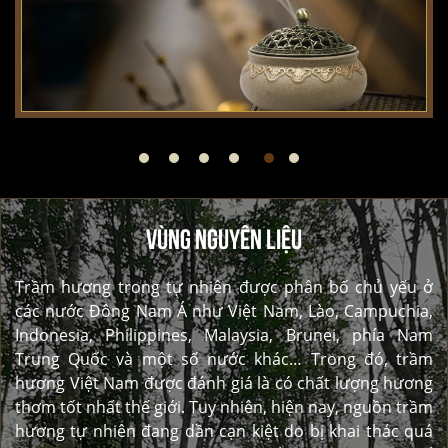
VÙNG NGUYÊN LIỆU
Trầm hương trong tự nhiên được phân bố chủ yếu ở
các nước Đông Nam Á như Việt Nam, Lào, Campuchia,
Indonesia, Philippines, Malaysia, Brunei, phía Nam
Trung Quốc và một số nước khác… Trong đó, trầm
hương Việt Nam được đánh giá là có chất lượng hương
thơm tốt nhất thế giới. Tuy nhiên, hiện nay, nguồn trầm
hương tự nhiên đang dần cạn kiệt do bị khai thác quá