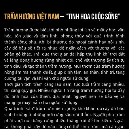
TRẦM HƯƠNG VIỆT NAM
– “TINH HOA CUỘC SỐNG”
Trầm hương được biết tới nhờ những lợi ích về mặt y học, văn
hóa, tôn giáo và tâm linh, phong thủy với quá trình hình
thành công phu. Khi bị thương do ngoại cảnh hay nội sinh,
cây dó bầu sẽ tiết ra nhựa để ngăn cách vết thương với các
phần gỗ khác. Trải qua thời gian dài hấp thụ linh khí trời đất
và lắng đọng hương rừng nhiệt đới, chỗ vết thương ấy tích tụ
tinh dầu, và tạo thành trầm hương. Mùi thơm của trầm hương
nồng ấm mà thanh khiết, giúp định tâm, an thần, tĩnh trí, tăng
cường tài vận và khí vận cho người sử dụng.
Thời gian tích trầm càng lâu năm, tức tuổi trầm càng nhiều,
thì càng quý giá. Nhiều người tin rằng trầm hương hội tụ đầy
đủ tinh hoa của thiên, địa, nhật, nguyệt nên sẽ bảo vệ và
mang lại may mắn cho người sử dụng
Quá trình “săn” trầm tự nhiên cực kỳ khó khăn do cây dó bầu
sinh trưởng ở những nơi rừng sâu núi thẳm. Người phu trầm
phải vượt núi, băng rừng nhiều tháng trời để tìm kiếm. Ngoài
ra, không phải cây dó nào cũng có thể sinh trầm, mà cả ngàn