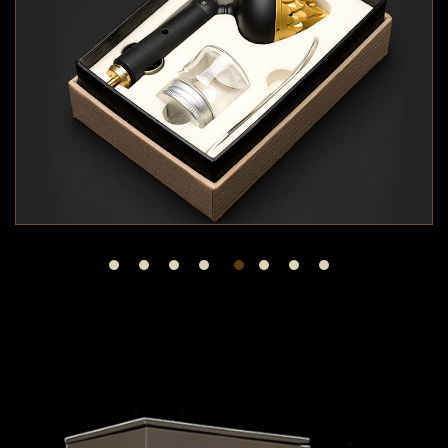
VÒNG TRẦM CHÌM 8ML - 108 HẠT