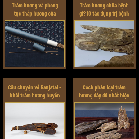
Trầm hương và phong
Trầm hương chữa bệnh
tục thắp hương của
gì? 10 tác dụng trị bệnh
người Việt
phổ biến của trầm hương
ở các nước châu Á
Câu chuyện về Ranjatai –
Cách phân loại trầm
khối trầm hương huyền
hương đầy đủ nhất hiện
thoại ở Nhật Bản
nay