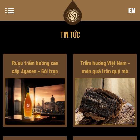
EN
Tin Tức
Rượu trầm hương cao
Trầm hương Việt Nam –
cấp Agasen – Gói trọn
món quà trân quý mà
tinh hoa hương dược tửu
thiên nhiên dành tặng
con người Việt Nam