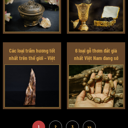
Các loại trầm hương tốt
6 loại gỗ thơm đắt giá
nhất trên thế giới – Việt
nhất Việt Nam đang sở
Nam có mấy loại?
hữu – hạng đặc biệt được
cả thế giới săn lùng
1
2
3
>>