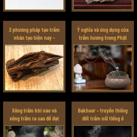
3 phương pháp tạo trầm
Ý nghĩa và ứng dụng của
nhân tạo hiện nay –
trầm hương trong Phật
phương pháp nào là tối
giáo, Thiên Chúa giáo và
ưu?
Hồi giáo
Xông trầm khi nào và
Bakhoor – truyền thống
xông trầm ra sao để đạt
đốt trầm nổi tiếng ở
hiệu quả tốt nhất?
Trung Đông