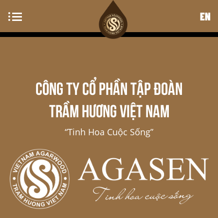
EN
CÔNG TY CỔ PHẦN TẬP ĐOÀN
TRẦM HƯƠNG VIỆT NAM
“Tinh Hoa Cuộc Sống”