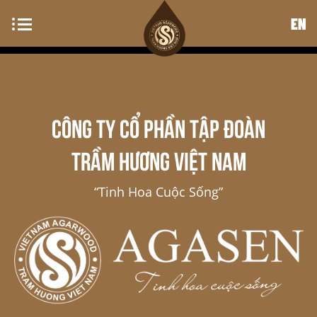
EN
CÔNG TY CỔ PHẦN TẬP ĐOÀN
TRẦM HƯƠNG VIỆT NAM
“Tinh Hoa Cuộc Sống”