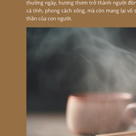
thường ngày, hương thơm trở thành người đồn
cá tính, phong cách sống, mà còn mang lại vô s
thần của con người.