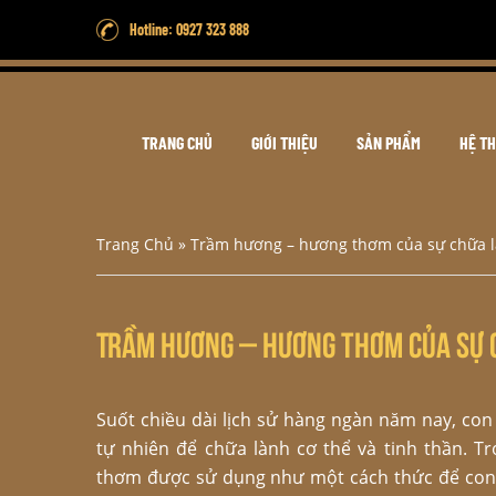
Hotline: 0927 323 888
TRANG CHỦ
GIỚI THIỆU
SẢN PHẨM
HỆ T
Trang Chủ
»
Trầm hương – hương thơm của sự chữa 
Trầm hương – hương thơm của sự 
Suốt chiều dài lịch sử hàng ngàn năm nay, co
tự nhiên để chữa lành cơ thể và tinh thần. T
thơm được sử dụng như một cách thức để con ng