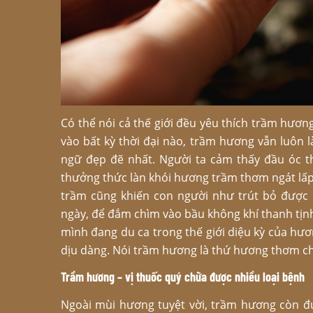
Có thể nói cả thế giới đều yêu thích trầm hươn
vào bất kỳ thời đại nào, trầm hương vẫn luôn 
ngữ đẹp đẽ nhất. Người ta cảm thấy đầu óc th
thưởng thức làn khói hương trầm thơm ngát lấ
trầm cũng khiến con người như trút bỏ được 
ngày, để đắm chìm vào bầu không khí thanh tịn
mình đang du ca trong thế giới diệu kỳ của hư
dịu dàng. Nói trầm hương là thứ hương thơm c
Trầm hương – vị thuốc quý chữa được nhiều loại bệnh
Ngoài mùi hương tuyệt vời, trầm hương còn đ