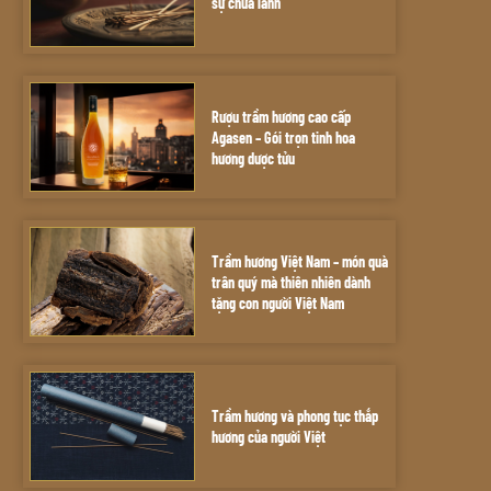
sự chữa lành
Rượu trầm hương cao cấp
Agasen – Gói trọn tinh hoa
hương dược tửu
Trầm hương Việt Nam – món quà
trân quý mà thiên nhiên dành
tặng con người Việt Nam
Trầm hương và phong tục thắp
hương của người Việt