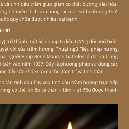
á và tinh dầu trầm giúp giảm co thắt đường tiêu hóa,
ờng hệ miễn dịch và chống lại một số bệnh ung thư.
huốc quý chữa được nhiều loại bệnh.
 – trí
) trở thành một liệu pháp trị liệu tương đối phổ biến,
 tuyệt vời của trầm hương. Thuật ngữ “liệu pháp hương
oa người Pháp René-Maurice Gattefossé đặt ra trong
ất bản vào năm 1937. Đây là phương pháp sử dụng các
úc đẩy sức khỏe của cơ thể, tâm trí và tinh thần.
ch tán tinh dầu hay xoa tinh dầu trầm hương trực tiếp
rong cơ thể, khiến cả thân – tâm – trí đều được thanh