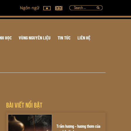
Ngôn ngữ
INH HỌC
VÙNG NGUYÊN LIỆU
TIN TỨC
LIÊN HỆ
Bài Viết Nổi Bật
Trầm hương – hương thơm của