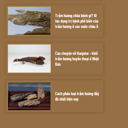
Trầm hương chữa bệnh gì? 10
tác dụng trị bệnh phổ biến của
trầm hương ở các nước châu Á
Câu chuyện về Ranjatai – khối
trầm hương huyền thoại ở Nhật
Bản
Cách phân loại trầm hương đầy
đủ nhất hiện nay