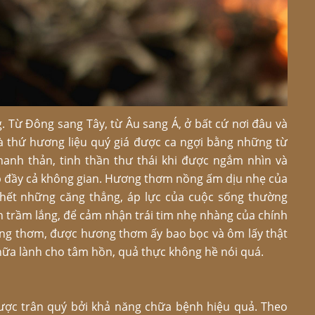
g. Từ Đông sang Tây, từ Âu sang Á, ở bất cứ nơi đâu và
là thứ hương liệu quý giá được ca ngợi bằng những từ
anh thản, tinh thần thư thái khi được ngắm nhìn và
p đầy cả không gian. Hương thơm nồng ấm dịu nhẹ của
hết những căng thẳng, áp lực của cuộc sống thường
h trầm lắng, để cảm nhận trái tim nhẹ nhàng của chính
ơng thơm, được hương thơm ấy bao bọc và ôm lấy thật
hữa lành cho tâm hồn, quả thực không hề nói quá.
ược trân quý bởi khả năng chữa bệnh hiệu quả. Theo