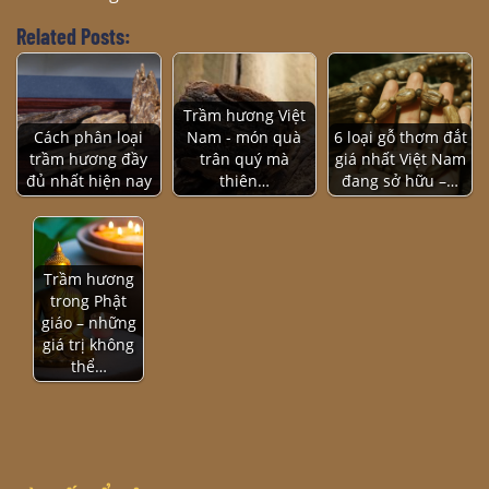
Related Posts:
Trầm hương Việt
Cách phân loại
Nam - món quà
6 loại gỗ thơm đắt
trầm hương đầy
trân quý mà
giá nhất Việt Nam
đủ nhất hiện nay
thiên…
đang sở hữu –…
Trầm hương
trong Phật
giáo – những
giá trị không
thể…